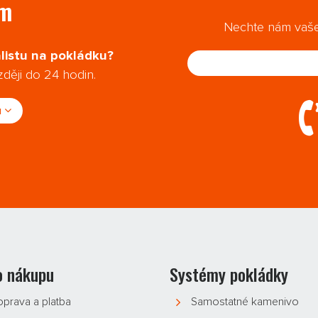
ám
Nechte nám vaše 
listu na pokládku?
ději do 24 hodin.
u
o nákupu
Systémy pokládky
prava a platba
Samostatné kamenivo