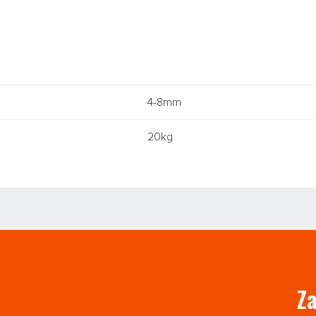
4-8mm
20kg
Z