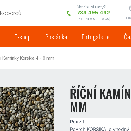
Nevíte si rady?
734 495 442
 koberců
Hl
(Po - Pá 8.00 - 16.30)
d
E-shop
Pokládka
Fotogalerie
Ča
ní Kamínky Korsika 4 - 8 mm
ŘÍČNÍ KAMÍN
MM
Použití
Povrch KORSIKA je vhodný p