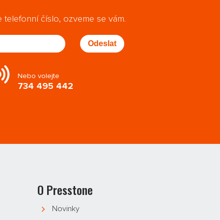
telefonní číslo, ozveme se vám.
Odeslat
Nebo volejte
734 495 442
O Presstone
Novinky