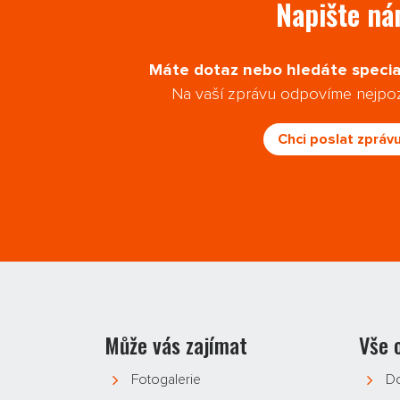
Napište n
Máte dotaz nebo hledáte specia
Na vaší zprávu odpovíme nejpoz
Chci poslat zpráv
Může vás zajímat
Vše 
Fotogalerie
Do