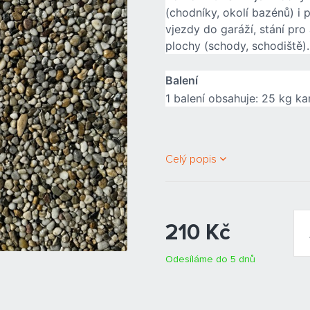
(chodníky, okolí bazénů) i 
vjezdy do garáží, stání pro
plochy (schody, schodiště).
Balení
1 balení obsahuje: 25 kg k
Celý popis
210 Kč
Odesíláme do 5 dnů