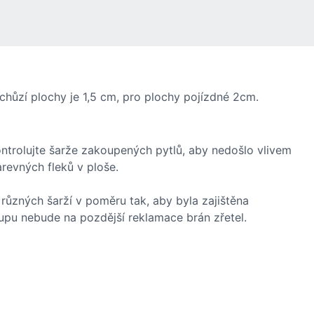
hůzí plochy je 1,5 cm, pro plochy pojízdné 2cm.
ontrolujte šarže zakoupených pytlů, aby nedošlo vlivem
revných fleků v ploše.
různých šarží v poměru tak, aby byla zajištěna
upu nebude na pozdější reklamace brán zřetel.