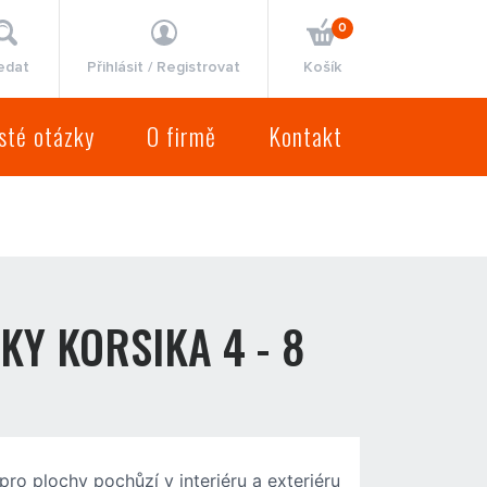
0
edat
Přihlásit / Registrovat
Košík
sté otázky
O firmě
Kontakt
KY KORSIKA 4 - 8
ro plochy pochůzí v interiéru a exteriéru