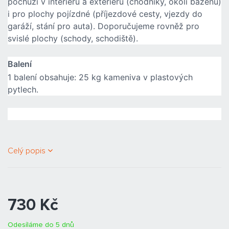
pochůzí v interiéru a exteriéru (chodníky, okolí bazénů)
i pro plochy pojízdné (příjezdové cesty, vjezdy do
garáží, stání pro auta). Doporučujeme rovněž pro
svislé plochy (schody, schodiště).
Balení
1 balení obsahuje: 25 kg kameniva v plastových
pytlech.
Celý popis
730 Kč
Odesíláme do 5 dnů