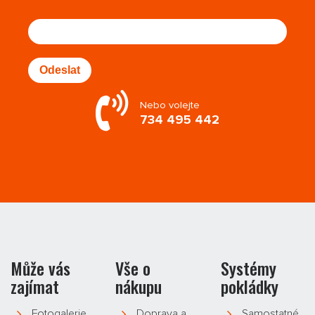
Odeslat
Nebo volejte
734 495 442
Může vás
Vše o
Systémy
zajímat
nákupu
pokládky
Fotogalerie
Doprava a
Samostatné